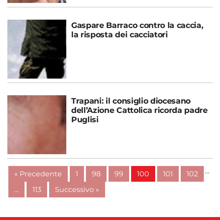
Gaspare Barraco contro la caccia,
la risposta dei cacciatori
Trapani: il consiglio diocesano
dell’Azione Cattolica ricorda padre
Puglisi
…
« Precedente
1
98
99
100
101
102
…
113
Successivo »