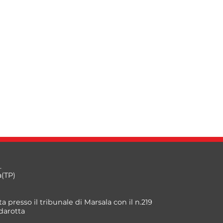
.
a(TP)
a presso il tribunale di Marsala con il n.219
darotta