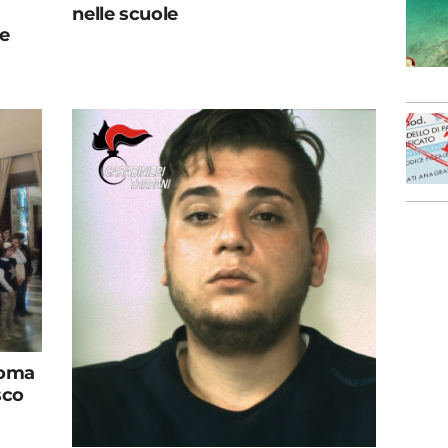
nelle scuole
re
Roma
sco