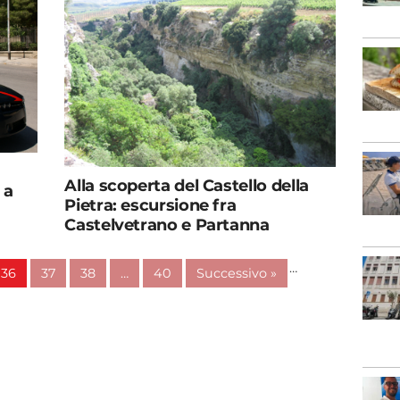
Alla scoperta del Castello della
 a
Pietra: escursione fra
Castelvetrano e Partanna
…
36
37
38
…
40
Successivo »