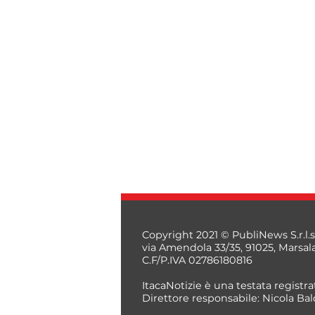
Copyright 2021 © PubliNews S.r.l.s
via Amendola 33/35, 91025, Marsal
C.F/P.IVA 02786180816
ItacaNotizie è una testata registrat
Direttore responsabile: Nicola Bal