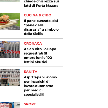
chiede chiarezza sui
fatti di Porta Mazara
CUCINA & CIBO
Il pane cunzato, dal
“pane della
disgrazia” a simbolo
della Sicilia
CRONACA
A San Vito Lo Capo
sequestrati 51
ombrelloni e 102
lettini abusivi
SANITÀ
Asp Trapani: avviso
per incarichi di
lavoro autonomo
per medici
specialisti￼
SPORT