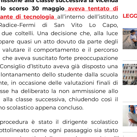
ssione alla classe successiva la vicenda
e lo scorso 30 maggio
aveva tentato di
LEGG
nante di tecnologia
all’interno dell’istituto
Radice-Fermi di San Vito Lo Capo,
due coltelli. Una decisione che, alla luce
 appare quasi un atto dovuto da parte degli
a valutare il comportamento e il percorso
, che aveva suscitato forte preoccupazione
 Consiglio d’Istituto aveva già disposto una
allontanamento dello studente dalla scuola
e, in occasione delle valutazioni finali di
lasse ha deliberato la non ammissione allo
 alla classe successiva, chiudendo così il
nno scolastico appena concluso.
procedura è stato il dirigente scolastico
sottolineato come ogni passaggio sia stato