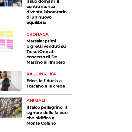
il suo domani: il
centro storico
diventa laboratorio
di un nuovo
equilibrio
CRONACA
Marsala: primi
biglietti venduti su
TicketOne al
concerto di De
Martino all’Impero
KA...LINK...KA
Erice, la fiducia a
Toscano e le crepe
ANIMALI
Il falco pellegrino, il
signore delle falesie
che nidifica a
Monte Cofano