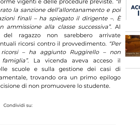
norme vigenti e delle procedure previste.
“Il
erato la sanzione dell’allontanamento e poi
ioni finali – ha spiegato il dirigente –. È
n ammissione alla classe successiva”.
Al
 del ragazzo non sarebbero arrivate
tuali ricorsi contro il provvedimento.
“Per
 ricorsi – ha aggiunto Ruggirello – non
famiglia”.
La vicenda aveva acceso il
elle scuole e sulla gestione dei casi di
rtamentale, trovando ora un primo epilogo
decisione di non promuovere lo studente.
Condividi su: