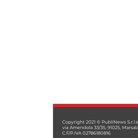
Copyright 2021 © PubliNews S.r.l.s
via Amendola 33/35, 91025, Marsal
C.F/P.IVA 02786180816