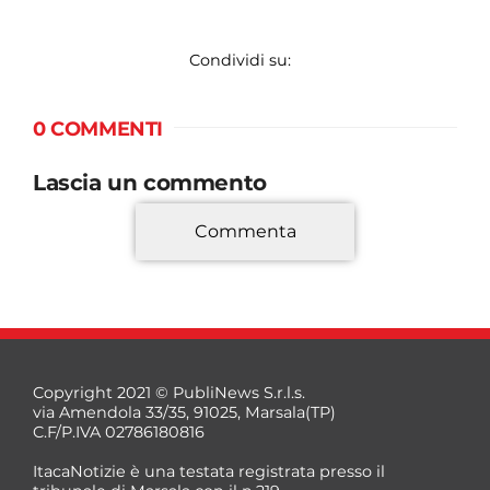
Condividi su:
0 COMMENTI
Lascia un commento
Commenta
*
Copyright 2021 © PubliNews S.r.l.s.
via Amendola 33/35, 91025, Marsala(TP)
C.F/P.IVA 02786180816
ItacaNotizie è una testata registrata presso il