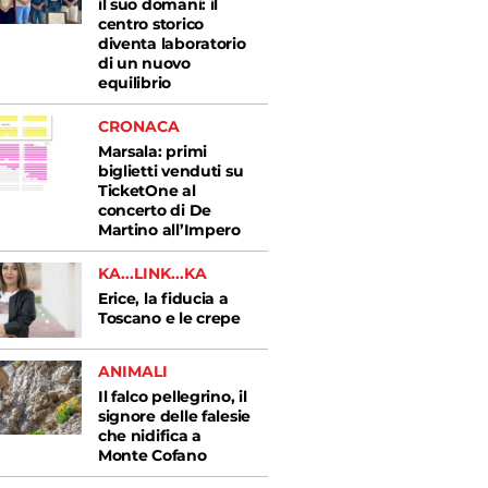
il suo domani: il
centro storico
diventa laboratorio
di un nuovo
equilibrio
CRONACA
Marsala: primi
biglietti venduti su
TicketOne al
concerto di De
Martino all’Impero
KA...LINK...KA
Erice, la fiducia a
Toscano e le crepe
ANIMALI
Il falco pellegrino, il
signore delle falesie
che nidifica a
Monte Cofano