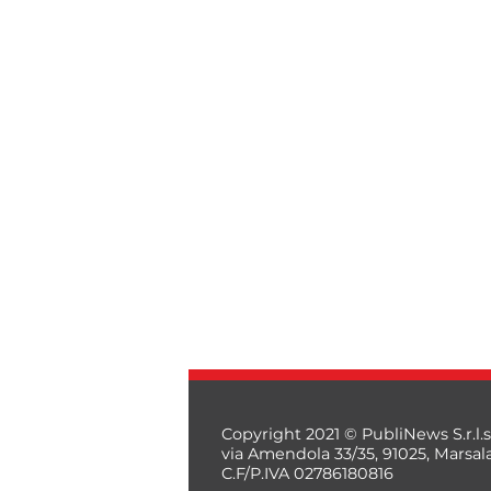
Copyright 2021 © PubliNews S.r.l.s
via Amendola 33/35, 91025, Marsal
C.F/P.IVA 02786180816