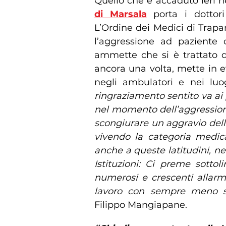
Quello che è accaduto ieri 
di Marsala
porta i dottori
L’Ordine dei Medici di Trap
l’aggressione ad paziente 
ammette che si è trattato d
ancora una volta, mette in e
negli ambulatori e nei luo
ringraziamento sentito va ai 
nel momento dell’aggression
scongiurare un aggravio della
vivendo la categoria medica
anche a queste latitudini, ne
Istituzioni: Ci preme sottol
numerosi e crescenti allarmi
lavoro con sempre meno s
Filippo Mangiapane.