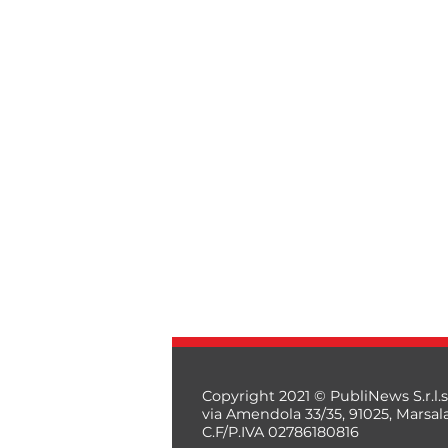
Copyright 2021 © PubliNews S.r.l.s
via Amendola 33/35, 91025, Marsal
C.F/P.IVA 02786180816