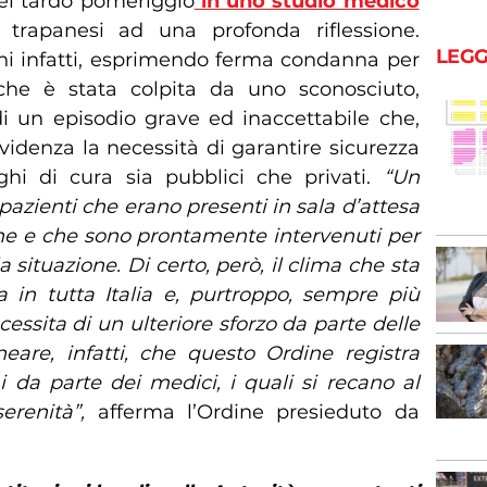
nel tardo pomeriggio
in uno studio medico
 trapanesi ad una profonda riflessione.
LEGG
ani infatti, esprimendo ferma condanna per
che è stata colpita da uno sconosciuto,
i un episodio grave ed inaccettabile che,
videnza la necessità di garantire sicurezza
ghi di cura sia pubblici che privati.
“Un
pazienti che erano presenti in sala d’attesa
e e che sono prontamente intervenuti per
 situazione. Di certo, però, il clima che sta
 in tutta Italia e, purtroppo, sempre più
cessita di un ulteriore sforzo da parte delle
ineare, infatti, che questo Ordine registra
 da parte dei medici, i quali si recano al
erenità”,
afferma l’Ordine presieduto da