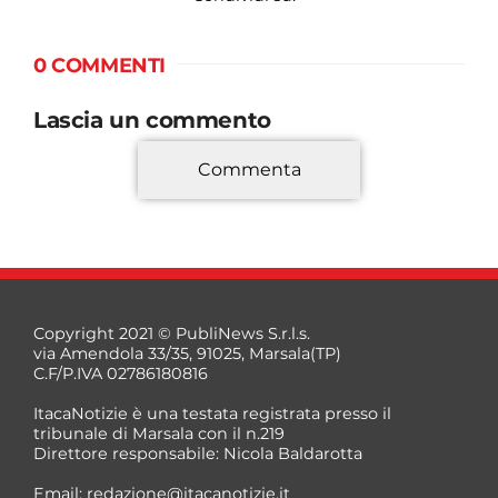
0 COMMENTI
Lascia un commento
Commenta
*
Copyright 2021 © PubliNews S.r.l.s.
via Amendola 33/35, 91025, Marsala(TP)
C.F/P.IVA 02786180816
ItacaNotizie è una testata registrata presso il
tribunale di Marsala con il n.219
Direttore responsabile: Nicola Baldarotta
*
Email:
redazione@itacanotizie.it