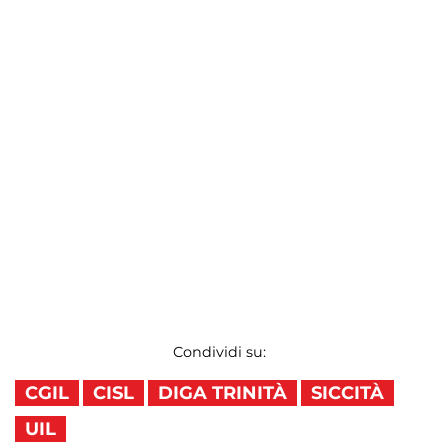
Condividi su:
CGIL
CISL
DIGA TRINITÀ
SICCITÀ
UIL