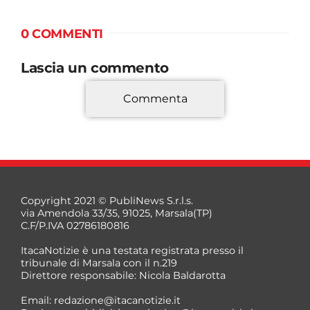
0 COMMENTI
Lascia un commento
Commenta
*
Copyright 2021 © PubliNews S.r.l.s.
via Amendola 33/35, 91025, Marsala(TP)
C.F/P.IVA 02786180816
ItacaNotizie è una testata registrata presso il
tribunale di Marsala con il n.219
Direttore responsabile: Nicola Baldarotta
*
Email:
redazione@itacanotizie.it