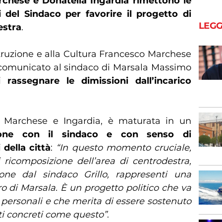
rchese e Donatella Ingardia rimettono le
 del Sindaco per favorire il progetto di
LEGG
estra
.
struzione e alla Cultura Francesco Marchese
comunicato al sindaco di Marsala Massimo
i rassegnare le dimissioni dall’incarico
o Marchese e Ingardia, è maturata in un
one con il sindaco e con senso di
 della città
:
“In questo momento cruciale,
 ricomposizione dell’area di centrodestra,
ne dal sindaco Grillo, rappresenti una
uro di Marsala. È un progetto politico che va
i personali e che merita di essere sostenuto
ti concreti come questo”
.