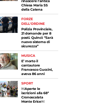
rinascere l’antica
Chiesa Maria SS
della Catena
FORZE
DELL'ORDINE
Polizia Provinciale,
21 domande per 8
posti. Quinci: “Sarà
nuovo sistema di
sicurezza”
MUSICA
E’ morto il
cantautore
Francesco Guccini,
aveva 86 anni
SPORT
￼Aperte le
iscrizioni alla 68ª
Cronoscalata
Monte Erice￼