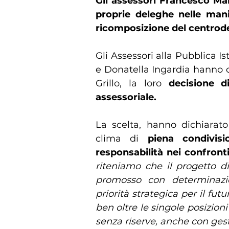
Gli assessori Francesco Ma
proprie deleghe nelle mani
ricomposizione del centrod
Gli Assessori alla Pubblica I
e Donatella Ingardia hanno 
Grillo, la loro
decisione d
assessoriale.
La scelta, hanno dichiarat
clima di
piena condivisi
responsabilità nei confronti
riteniamo che il progetto di
promosso con determinazio
priorità strategica per il fut
ben oltre le singole posizion
senza riserve, anche con ges