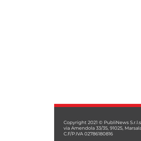
Copyright 2021 © PubliNews S.r.l.s
via Amendola 33/35, 91025, Marsal
C.F/P.IVA 02786180816