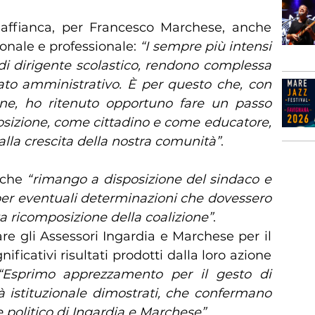
i affianca, per Francesco Marchese, anche
sonale e professionale:
“I sempre più intensi
di dirigente scolastico, rendono complessa
to amministrativo. È per questo che, con
ine, ho ritenuto opportuno fare un passo
posizione, come cittadino e come educatore,
alla crescita della nostra comunità”
.
a che
“rimango a disposizione del sindaco e
, per eventuali determinazioni che dovessero
ta ricomposizione della coalizione”
.
iare gli Assessori Ingardia e Marchese per il
nificativi risultati prodotti dalla loro azione
“Esprimo apprezzamento per il gesto di
tà istituzionale dimostrati, che confermano
e politico di Ingardia e Marchese”
.