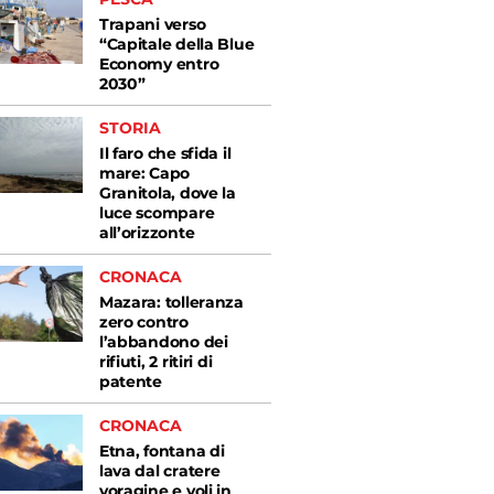
Trapani verso
“Capitale della Blue
Economy entro
2030”
STORIA
Il faro che sfida il
mare: Capo
Granitola, dove la
luce scompare
all’orizzonte
CRONACA
Mazara: tolleranza
zero contro
l’abbandono dei
rifiuti, 2 ritiri di
patente
CRONACA
Etna, fontana di
lava dal cratere
voragine e voli in