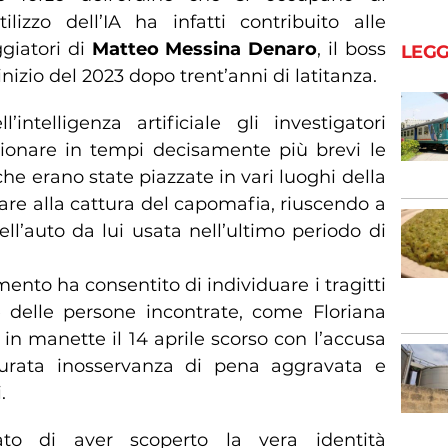
tilizzo dell’IA ha infatti contribuito alle
ggiatori di
Matteo Messina Denaro
, il boss
LEGG
inizio del 2023 dopo trent’anni di latitanza.
’intelligenza artificiale gli investigatori
zionare in tempi decisamente più brevi le
e erano state piazzate in vari luoghi della
vare alla cattura del capomafia, riuscendo a
ell’auto da lui usata nell’ultimo periodo di
mento ha consentito di individuare i tragitti
e delle persone incontrate, come Floriana
 in manette il 14 aprile scorso con l’accusa
urata inosservanza di pena aggravata e
.
to di aver scoperto la vera identità