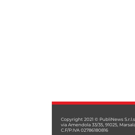
Copyright 2021 © PubliNews S.r.l.s
via Amendola 33/35, 91025, Marsal
C.F/P.IVA 02786180816