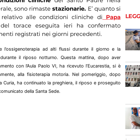
ondizioni cliniche
del Santo Padre nella
rale, sono rimaste
stazionarie.
E’ quanto si
LEGG
 relativo alle condizioni cliniche di
Papa
del torace eseguita ieri ha confermato
nti registrati nei giorni precedenti.
 l’ossigenoterapia ad alti flussi durante il giorno e la
 durante il riposo notturno. Questa mattina, dopo aver
egamento con l’Aula Paolo VI, ha ricevuto l’Eucarestia, si è
amente, alla fisioterapia motoria. Nel pomeriggio, dopo
lla Curia, ha continuato la preghiera, il riposo e proseguito
el comunicato della Santa Sede.