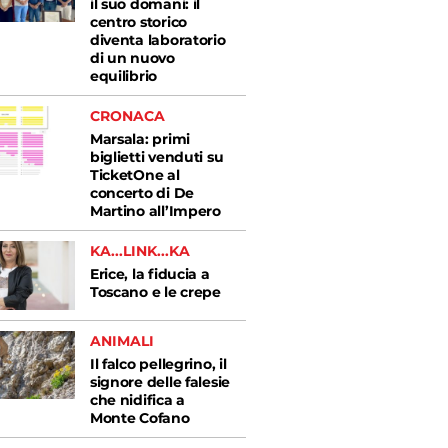
il suo domani: il
centro storico
diventa laboratorio
di un nuovo
equilibrio
CRONACA
Marsala: primi
biglietti venduti su
TicketOne al
concerto di De
Martino all’Impero
KA...LINK...KA
Erice, la fiducia a
Toscano e le crepe
ANIMALI
Il falco pellegrino, il
signore delle falesie
che nidifica a
Monte Cofano