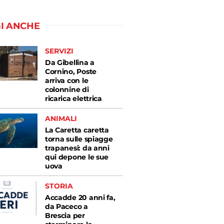
I ANCHE
SERVIZI
Da Gibellina a
Cornino, Poste
arriva con le
colonnine di
ricarica elettrica
ANIMALI
La Caretta caretta
torna sulle spiagge
trapanesi: da anni
qui depone le sue
uova
STORIA
Accadde 20 anni fa,
da Paceco a
Brescia per