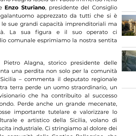
ge
Enzo Sturiano
, presidente del Consiglio
galantuomo apprezzato da tutti che si è
 le sue grandi capacità imprenditoriali ma
à. La sua figura e il suo operato ci
o comunale esprimiamo la nostra sentita
ietro Alagna, storico presidente delle
enta una perdita non solo per la comunità
Sicilia – commenta il deputato regionale
tra terra perde un uomo straordinario, un
visionario che ha contribuito al successo
l mondo. Perde anche un grande mecenate,
sse importante tutelare e valorizzare lo
turale e artistico della Sicilia, volano di
ita industriale. Ci stringiamo al dolore dei