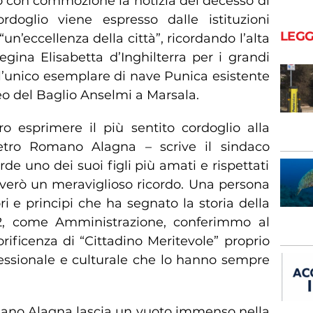
to con commozione la notizia del decesso di
doglio viene espresso dalle istituzioni
LEGG
“un’eccellenza della città”, ricordando l’alta
egina Elisabetta d’Inghilterra per i grandi
ll’unico esemplare di nave Punica esistente
o del Baglio Anselmi a Marsala.
o esprimere il più sentito cordoglio alla
etro Romano Alagna – scrive il sindaco
rde uno dei suoi figli più amati e rispettati
verò un meraviglioso ricordo. Una persona
ri e principi che ha segnato la storia della
22, come Amministrazione, conferimmo al
rificenza di “Cittadino Meritevole” proprio
essionale e culturale che lo hanno sempre
ano Alagna lascia un vuoto immenso nella