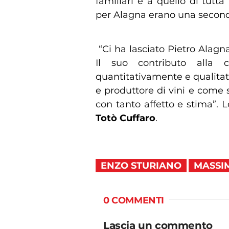
familiari e a quello di tutt
per Alagna erano una second
“Ci ha lasciato Pietro Alagna
Il suo contributo alla cr
quantitativamente e qualita
e produttore di vini e come s
con tanto affetto e stima”. L
Totò Cuffaro
.
ENZO STURIANO
MASSI
0 COMMENTI
Lascia un commento