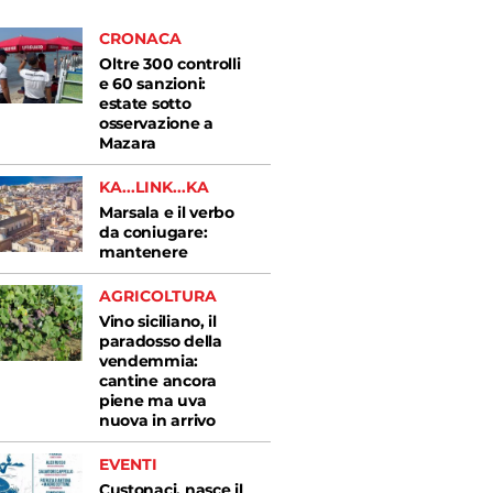
CRONACA
Oltre 300 controlli
e 60 sanzioni:
estate sotto
osservazione a
Mazara
KA...LINK...KA
Marsala e il verbo
da coniugare:
mantenere
AGRICOLTURA
Vino siciliano, il
paradosso della
vendemmia:
cantine ancora
piene ma uva
nuova in arrivo
EVENTI
Custonaci, nasce il