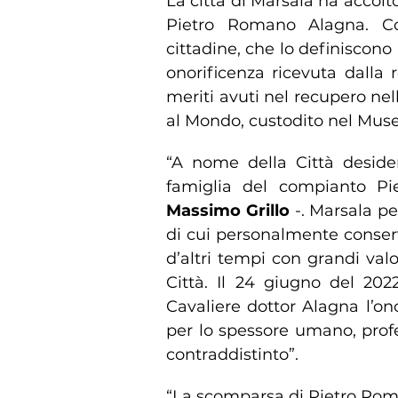
La città di Marsala ha accol
Pietro Romano Alagna. Cor
cittadine, che lo definiscono 
onorificenza ricevuta dalla r
meriti avuti nel recupero ne
al Mondo, custodito nel Muse
“A nome della Città desider
famiglia del compianto Pi
Massimo Grillo
-. Marsala pe
di cui personalmente conser
d’altri tempi con grandi valo
Città. Il 24 giugno del 20
Cavaliere dottor Alagna l’ono
per lo spessore umano, prof
contraddistinto”.
“La scomparsa di Pietro Rom