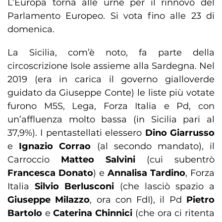
L’Europa torna alle urne per il rinnovo del
Parlamento Europeo. Si vota fino alle 23 di
domenica.
La Sicilia, com’è noto, fa parte della
circoscrizione Isole assieme alla Sardegna. Nel
2019 (era in carica il governo gialloverde
guidato da Giuseppe Conte) le liste più votate
furono M5S, Lega, Forza Italia e Pd, con
un’affluenza molto bassa (in Sicilia pari al
37,9%). I pentastellati elessero
Dino Giarrusso
e
Ignazio Corrao
(al secondo mandato), il
Carroccio
Matteo Salvini
(cui subentrò
Francesca Donato
) e
Annalisa Tardino
, Forza
Italia
Silvio Berlusconi
(che lasciò spazio a
Giuseppe Milazzo
, ora con FdI), il Pd
Pietro
Bartolo
e
Caterina Chinnici
(che ora ci ritenta