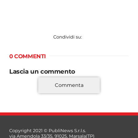
Condividi su:
0 COMMENTI
Lascia un commento
Commenta
*
Copyright 2021 © PubliNews S.r.l.s.
via Amendola 33/35, 91025, Marsala(TP)