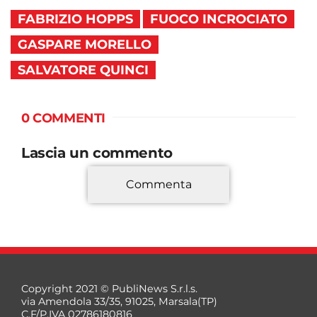
FABRIZIO HOPPS
FUOCO INCROCIATO
GASPARE MORELLO
SALVATORE QUINCI
0 COMMENTI
Lascia un commento
Commenta
*
Copyright 2021 © PubliNews S.r.l.s.
via Amendola 33/35, 91025, Marsala(TP)
C.F/P.IVA 02786180816