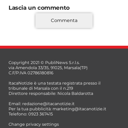
Lascia un commento
Commenta
*
Copyright 2021 © PubliNews S.r.l.s.
via Amendola 33/35, 91025, Marsala(TP)
C.F/P.IVA 02786180816
ItacaNotizie è una testata registrata presso il
tribunale di Marsala con il n.219
Direttore responsabile: Nicola Baldarotta
*
Email:
redazione@itacanotizie.it
*
Per la tua pubblicità:
marketing@itacanotizie.it
Telefono: 0923 367415
Change privacy settings