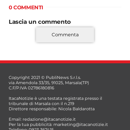
0 COMMENTI
Lascia un commento
Commenta
*
Copyright 2021 © PubliNews S.r.l.s.
via Amendola 33/35, 91025, Marsala(TP)
C.F/P.IVA 02786180816
ItacaNotizie è una testata registrata presso il
tribunale di Marsala con il n.219
Direttore responsabile: Nicola Baldarotta
*
Email:
redazione@itacanotizie.it
*
Per la tua pubblicità:
marketing@itacanotizie.it
Telefono: 0923 367415