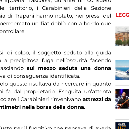
re appena trascorsa, durante un consueto
el territorio, i Carabinieri della Sezione
LEGG
 di Trapani hanno notato, nei pressi del
permercato un fiat doblò con a bordo due
ntrollare.
si, di colpo, il soggetto seduto alla guida
a a precipitosa fuga nell’oscurità facendo
 lasciando
sul mezzo seduta una donna
va di conseguenza identificata.
olo questo risultava da ricercare in quanto
i fa dal proprietario. Eseguita un’attenta
colare i Carabinieri rinvenivano
attrezzi da
ntimetri nella borsa della donna.
giusto per il fuggitivo che pensava di averla