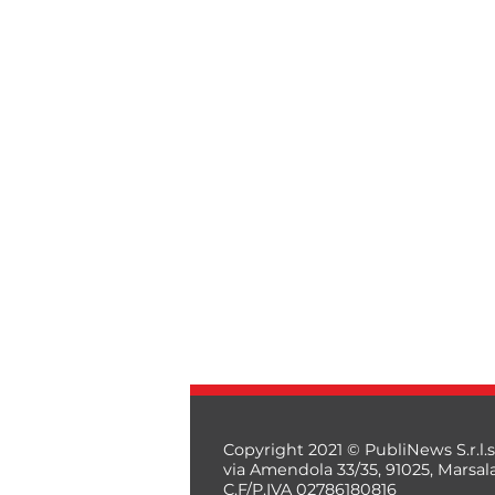
Copyright 2021 © PubliNews S.r.l.s
via Amendola 33/35, 91025, Marsal
C.F/P.IVA 02786180816