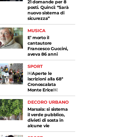
21 domande per 8
posti. Quinci: “Sarà
nuovo sistema di
sicurezza”
MUSICA
E’ morto il
cantautore
Francesco Guccini,
aveva 86 anni
SPORT
￼Aperte le
iscrizioni alla 68ª
Cronoscalata
Monte Erice￼
DECORO URBANO
Marsala: si sistema
il verde pubblico,
divieti di sosta in
alcune vie