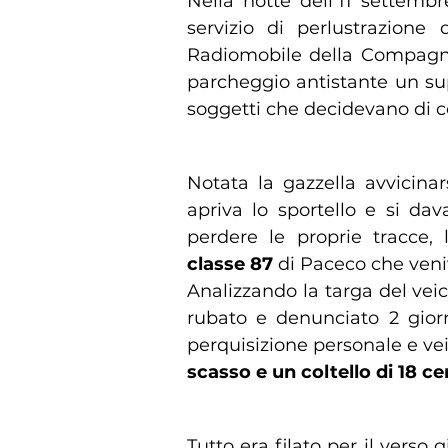
Nella notte dell’11 settemb
servizio di perlustrazione d
Radiomobile della Compagnia
parcheggio antistante un su
soggetti che decidevano di co
Notata la gazzella avvicinar
apriva lo sportello e si dav
perdere le proprie tracce,
classe 87
di Paceco che veni
Analizzando la targa del veic
rubato e denunciato 2 giorn
perquisizione personale e vei
scasso e un coltello di 18 ce
Tutto era filato per il verso 