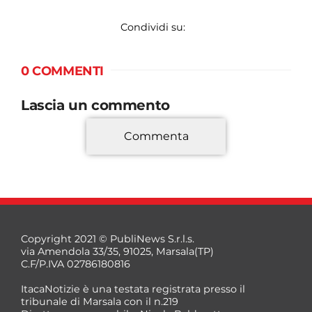
Condividi su:
0 COMMENTI
Lascia un commento
Commenta
*
Copyright 2021 © PubliNews S.r.l.s.
via Amendola 33/35, 91025, Marsala(TP)
C.F/P.IVA 02786180816
ItacaNotizie è una testata registrata presso il
tribunale di Marsala con il n.219