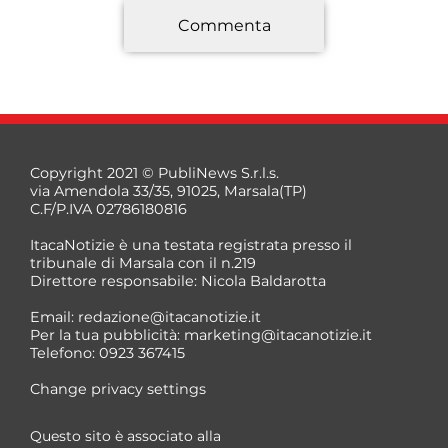
Commenta
*
Copyright 2021 © PubliNews S.r.l.s.
via Amendola 33/35, 91025, Marsala(TP)
C.F/P.IVA 02786180816
ItacaNotizie è una testata registrata presso il
tribunale di Marsala con il n.219
Direttore responsabile: Nicola Baldarotta
*
Email:
redazione@itacanotizie.it
*
Per la tua pubblicità:
marketing@itacanotizie.it
Telefono: 0923 367415
Change privacy settings
Questo sito è associato alla