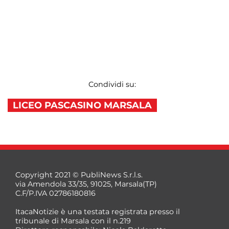
Condividi su:
LICEO PASCASINO MARSALA
Copyright 2021 © PubliNews S.r.l.s.
via Amendola 33/35, 91025, Marsala(TP)
C.F/P.IVA 02786180816
ItacaNotizie è una testata registrata presso il
tribunale di Marsala con il n.219