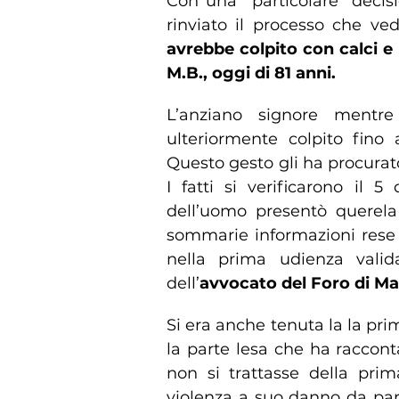
Con una “particolare” decis
rinviato il processo che v
avrebbe colpito con calci e p
M.B., oggi di 81 anni.
L’anziano signore mentr
ulteriormente colpito fino 
Questo gesto gli ha procurato 
I fatti si verificarono il 
dell’uomo presentò querela
sommarie informazioni rese d
nella prima udienza valida 
dell’
avvocato del Foro di M
Si era anche tenuta la la pri
la parte lesa che ha racconta
non si trattasse della prim
violenza a suo danno da par