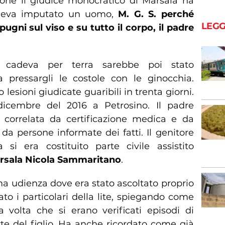
ione il giudice monocratico di Marsala ha
edeva imputato un uomo,
M. G. S. perché
LEGG
ugni sul viso e su tutto il corpo, il padre
e cadeva per terra sarebbe poi stato
a pressargli le costole con le ginocchia.
lesioni giudicate guaribili in trenta giorni.
5 dicembre del 2016 a Petrosino. Il padre
 correlata da certificazione medica e da
a persone informate dei fatti. Il genitore
si era costituito parte civile assistito
arsala Nicola Sammaritano
.
ma udienza dove era stato ascoltato proprio
to i particolari della lite, spiegando come
a volta che si erano verificati episodi di
te del figlio. Ha anche ricordato come già