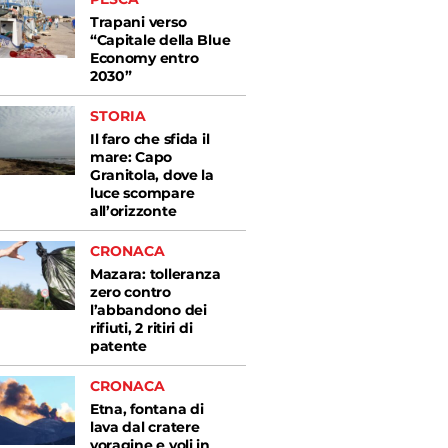
Trapani verso
“Capitale della Blue
Economy entro
2030”
STORIA
Il faro che sfida il
mare: Capo
Granitola, dove la
luce scompare
all’orizzonte
CRONACA
Mazara: tolleranza
zero contro
l’abbandono dei
rifiuti, 2 ritiri di
patente
CRONACA
Etna, fontana di
lava dal cratere
voragine e voli in