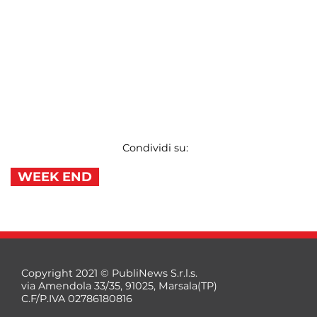
Condividi su:
WEEK END
Copyright 2021 © PubliNews S.r.l.s.
via Amendola 33/35, 91025, Marsala(TP)
C.F/P.IVA 02786180816