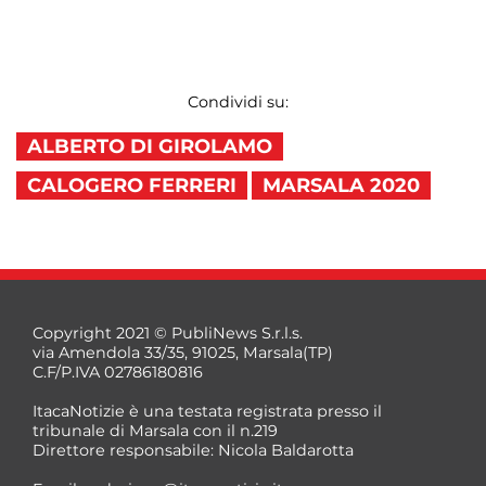
Condividi su:
ALBERTO DI GIROLAMO
CALOGERO FERRERI
MARSALA 2020
Copyright 2021 © PubliNews S.r.l.s.
via Amendola 33/35, 91025, Marsala(TP)
C.F/P.IVA 02786180816
ItacaNotizie è una testata registrata presso il
tribunale di Marsala con il n.219
Direttore responsabile: Nicola Baldarotta