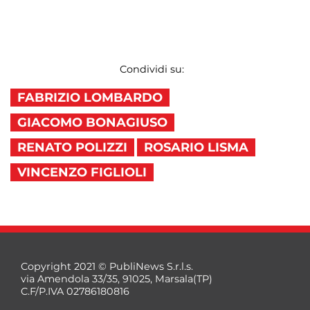
Condividi su:
FABRIZIO LOMBARDO
GIACOMO BONAGIUSO
RENATO POLIZZI
ROSARIO LISMA
VINCENZO FIGLIOLI
Copyright 2021 © PubliNews S.r.l.s.
via Amendola 33/35, 91025, Marsala(TP)
C.F/P.IVA 02786180816