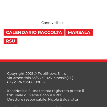
Condividi su:
CALENDARIO RACCOLTA
MARSALA
RSU
Copyright 2021 © PubliNews S.r.l.s.
via Amendola 33/35, 91025, Marsala(TP)
C.F/P.IVA 02786180816
ItacaNotizie è una testata registrata presso il
tribunale di Marsala con il n.219
Direttore responsabile: Nicola Baldarotta