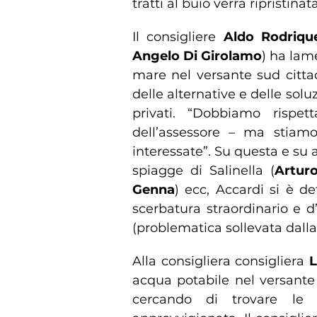
tratti al buio verrà ripristina
Il consigliere
Aldo Rodriqu
Angelo Di Girolamo
) ha lam
mare nel versante sud cittad
delle alternative e delle solu
privati. “Dobbiamo rispet
dell’assessore – ma stiamo
interessate”. Su questa e su al
spiagge di Salinella (
Arturo
Genna
) ecc, Accardi si è d
scerbatura straordinario e d’
(problematica sollevata dalla
Alla consigliera consigliera
L
acqua potabile nel versante 
cercando di trovare le 