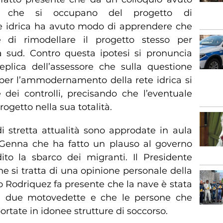
ci che si occupano del progetto di
 idrica ha avuto modo di apprendere che
e di rimodellare il progetto stesso per
a sud. Contro questa ipotesi si pronuncia
plica dell’assessore che sulla questione
 per l’ammodernamento della rete idrica si
 dei controlli, precisando che l’eventuale
ogetto nella sua totalità.
di stretta attualità sono approdate in aula
 Genna che ha fatto un plauso al governo
to la sbarco dei migranti. Il Presidente
e si tratta di una opinione personale della
ldo Rodriquez fa presente che la nave è stata
 due motovedette e che le persone che
rtate in idonee strutture di soccorso.