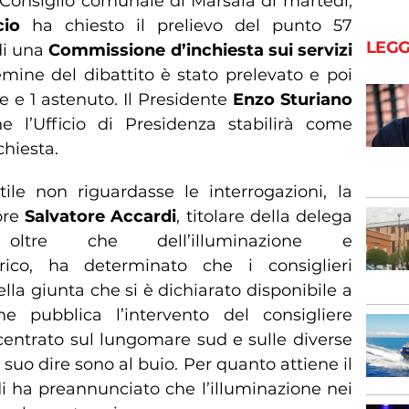
 Consiglio comunale di Marsala di martedì,
cio
ha chiesto il prelievo del punto 57
LEGG
 di una
Commissione d’inchiesta sui servizi
mine del dibattito è stato prelevato e poi
e e 1 astenuto. Il Presidente
Enzo Sturiano
e l’Ufficio di Presidenza stabilirà come
chiesta.
le non riguardasse le interrogazioni, la
ore
Salvatore Accardi
, titolare della delega
oltre che dell’illuminazione e
drico, ha determinato che i consiglieri
lla giunta che si è dichiarato disponibile a
one pubblica l’intervento del consigliere
centrato sul lungomare sud e sulle diverse
a suo dire sono al buio. Per quanto attiene il
i ha preannunciato che l’illuminazione nei