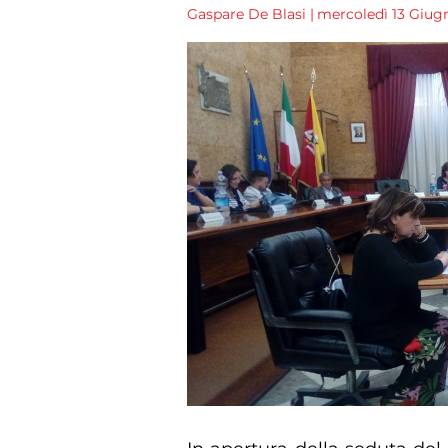
Gaspare De Blasi
|
mercoledì 13 Giugn