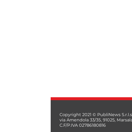
Copyright 2021 © PubliNews S.r.l.s
via Amendola 33/35, 91025, Marsal
C.F/P.IVA 02786180816