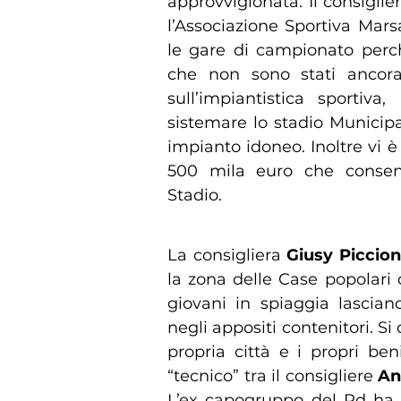
approvvigionata. Il consiglie
l’Associazione Sportiva Mars
le gare di campionato perch
che non sono stati ancora 
sull’impiantistica sporti
sistemare lo stadio Municipa
impianto idoneo. Inoltre vi è
500 mila euro che consent
Stadio.
La consigliera
Giusy Piccio
la zona delle Case popolari d
giovani in spiaggia lascian
negli appositi contenitori. S
propria città e i propri be
“tecnico” tra il consigliere
An
L’ex capogruppo del Pd ha 