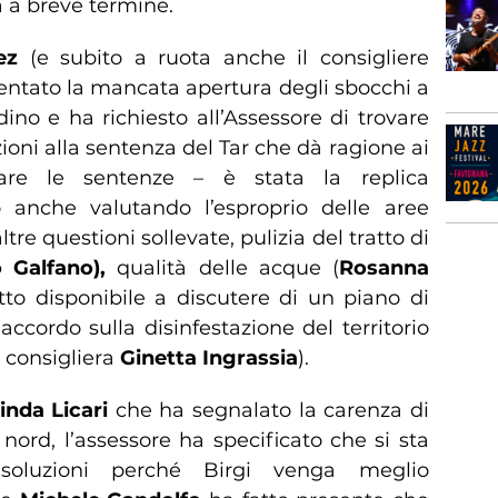
ta a breve termine.
ez
(e subito a ruota anche il consigliere
entato la mancata apertura degli sbocchi a
ino e ha richiesto all’Assessore di trovare
zioni alla sentenza del Tar che dà ragione ai
tare le sentenze – è stata la replica
 anche valutando l’esproprio delle aree
tre questioni sollevate, pulizia del tratto di
 Galfano),
qualità delle acque (
Rosanna
etto disponibile a discutere di un piano di
accordo sulla disinfestazione del territorio
 consigliera
Ginetta Ingrassia
).
inda Licari
che ha segnalato la carenza di
nord, l’assessore ha specificato che si sta
soluzioni perché Birgi venga meglio