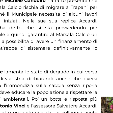
re
Michele Gandolfo
ha fatto presente che
ala Calcio rischia di migrare a Trapani per
é il Municipale necessita di alcuni lavori
iniziati. Nella sua sua replica Accardi,
va, ha detto che si sta provvedendo per
le e quindi garantire al Marsala Calcio un
 la possibilità di avere un finanziamento di
irebbe di sistemare definitivamente lo
ne
lamenta lo stato di degrado in cui versa
i via Istria, dichiarando anche che diversi
o l’immondizia sulla sabbia senza riporla
i deve educare la popolazione a rispettare la
ni ambientali. Poi un botta e risposta più
tonio Vinci
e l’assessore Salvatore Accardi.
fatto presente che da un colloquio avuto