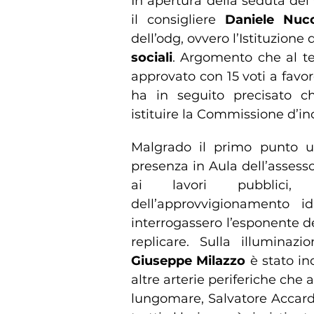
In apertura della seduta del
il consigliere
Daniele Nuc
dell’odg, ovvero l’Istituzione
sociali
. Argomento che al te
approvato con 15 voti a favor
ha in seguito precisato ch
istituire la Commissione d’in
Malgrado il primo punto uti
presenza in Aula dell’assess
ai lavori pubblici, 
dell’approvvigionamento i
interrogassero l’esponente de
replicare. Sulla illuminazi
Giuseppe Milazzo
è stato in
altre arterie periferiche che 
lungomare, Salvatore Accard