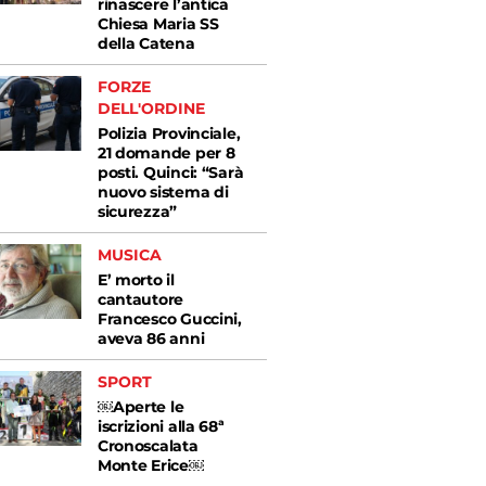
rinascere l’antica
Chiesa Maria SS
della Catena
FORZE
DELL'ORDINE
Polizia Provinciale,
21 domande per 8
posti. Quinci: “Sarà
nuovo sistema di
sicurezza”
MUSICA
E’ morto il
cantautore
Francesco Guccini,
aveva 86 anni
SPORT
￼Aperte le
iscrizioni alla 68ª
Cronoscalata
Monte Erice￼