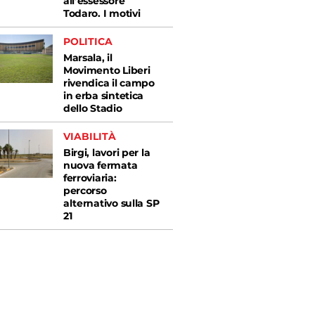
all’essessore
Todaro. I motivi
POLITICA
Marsala, il
Movimento Liberi
rivendica il campo
in erba sintetica
dello Stadio
VIABILITÀ
Birgi, lavori per la
nuova fermata
ferroviaria:
percorso
alternativo sulla SP
21