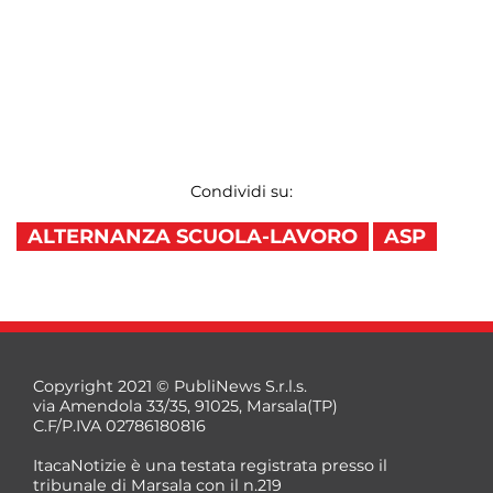
Condividi su:
ALTERNANZA SCUOLA-LAVORO
ASP
Copyright 2021 © PubliNews S.r.l.s.
via Amendola 33/35, 91025, Marsala(TP)
C.F/P.IVA 02786180816
ItacaNotizie è una testata registrata presso il
tribunale di Marsala con il n.219