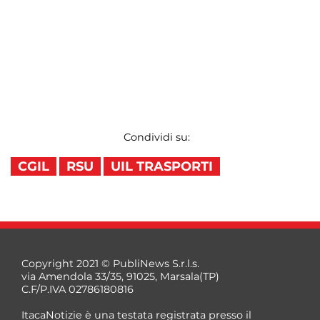
Condividi su:
CGIL
RSU
UIL TRASPORTI
Copyright 2021 © PubliNews S.r.l.s.
via Amendola 33/35, 91025, Marsala(TP)
C.F/P.IVA 02786180816
ItacaNotizie è una testata registrata presso il