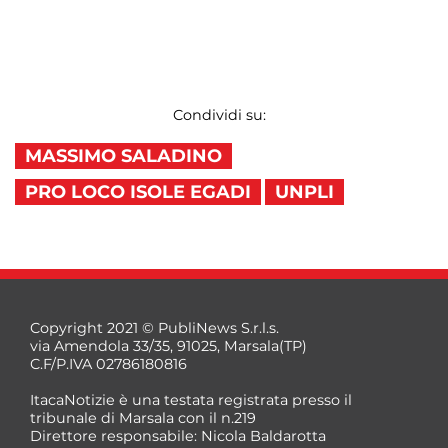
Condividi su:
MASSIMO SALADINO
PRO LOCO ISOLE EGADI
UNPLI
Copyright 2021 © PubliNews S.r.l.s.
via Amendola 33/35, 91025, Marsala(TP)
C.F/P.IVA 02786180816
ItacaNotizie è una testata registrata presso il
tribunale di Marsala con il n.219
Direttore responsabile: Nicola Baldarotta