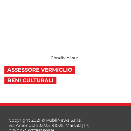
Condividi su:
ASSESSORE VERMIGLIO
BENI CULTURALI
Copyright 2021 © PubliNews S.r.l.s.
via Amendola 33/35, 91025, Marsala(TP)
C.F/P.IVA 02786180816