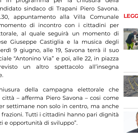
i in programma per la chiusura della
ndidato sindaco di Trapani Piero Savona.
LEGG
1.30, appuntamento alla Villa Comunale
momento di incontro con i cittadini per
ettorale, al quale seguirà un momento di
se Giuseppe Castiglia e la musica degli
rdì 9 giugno, alle 19, Savona terrà il suo
iale “Antonino Via” e poi, alle 22, in piazza
revisto un altro spettacolo all’insegna
e.
hiusura della campagna elettorale che
a città – afferma Piero Savona – cosi come
per settimane non solo in centro, ma anche
frazioni. Tutti i cittadini hanno pari dignità
zi e opportunità di sviluppo”.