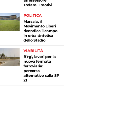
all’essessore
Todaro. I motivi
POLITICA
Marsala, il
Movimento Liberi
rivendica il campo
in erba sintetica
dello Stadio
VIABILITÀ
Birgi, lavori per la
nuova fermata
ferroviaria:
percorso
alternativo sulla SP
21