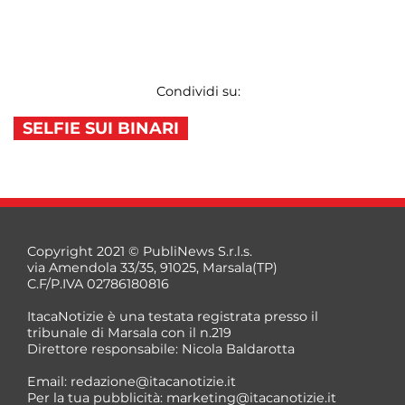
Condividi su:
SELFIE SUI BINARI
Copyright 2021 © PubliNews S.r.l.s.
via Amendola 33/35, 91025, Marsala(TP)
C.F/P.IVA 02786180816
ItacaNotizie è una testata registrata presso il
tribunale di Marsala con il n.219
Direttore responsabile: Nicola Baldarotta
Email:
redazione@itacanotizie.it
Per la tua pubblicità:
marketing@itacanotizie.it