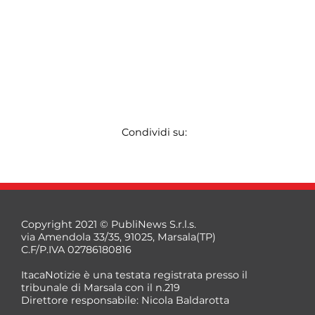
Condividi su:
Copyright 2021 © PubliNews S.r.l.s.
via Amendola 33/35, 91025, Marsala(TP)
C.F/P.IVA 02786180816
ItacaNotizie è una testata registrata presso il
tribunale di Marsala con il n.219
Direttore responsabile: Nicola Baldarotta