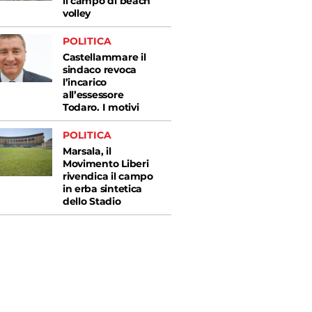
il campo di beach
volley
POLITICA
Castellammare il
sindaco revoca
l’incarico
all’essessore
Todaro. I motivi
POLITICA
Marsala, il
Movimento Liberi
rivendica il campo
in erba sintetica
dello Stadio