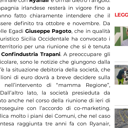
iennale con
Ryanair
è ormai dietro l’angolo.
agnia irlandese resterà in vigore fino a
LEGG
nno fatto chiaramente intendere che il
ere definito tra ottobre e novembre. Da
delle Egadi
Giuseppe Pagoto
, che in qualità
uristico Sicilia Occidentale ha convocato i
territorio per una riunione che si è tenuta
i
Confindustria Trapani
. A preoccupare gli
ticolare, sono le notizie che giungono dalla
’è la situazione debitoria della società, che
lioni di euro dovrà a breve decidere sulla
ndo nell’intervento di “mamma Regione”,
all’altro lato, la società presieduta da
o anche nel corso della riunione di ieri di
roseguire con l’accordo di co-marketing.
ica molto i piani dei Comuni, che nel caso
intesa raggiunta tre anni fa con Ryanair,