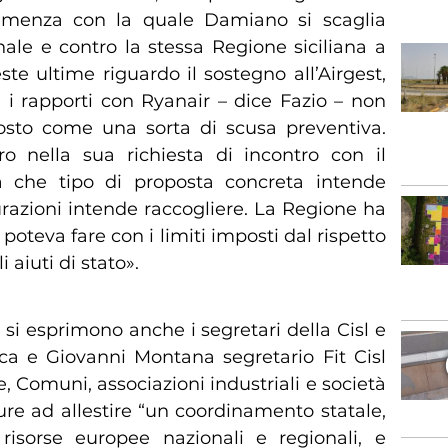
eemenza con la quale Damiano si scaglia
ale e contro la stessa Regione siciliana a
ste ultime riguardo il sostegno all’Airgest,
 i rapporti con Ryanair – dice Fazio – non
osto come una sorta di scusa preventiva.
o nella sua richiesta di incontro con il
a che tipo di proposta concreta intende
urazioni intende raccogliere. La Regione ha
poteva fare con i limiti imposti dal rispetto
aiuti di stato».
i si esprimono anche i segretari della Cisl e
uca e Giovanni Montana segretario Fit Cisl
, Comuni, associazioni industriali e società
ure ad allestire “un coordinamento statale,
risorse europee nazionali e regionali, e