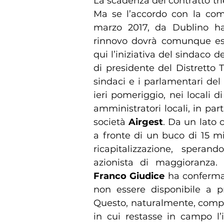
La scadenza del contratto tr
Ma se l’accordo con la comp
marzo 2017, da Dublino ha
rinnovo dovrà comunque ess
qui l’iniziativa del sindaco 
di presidente del Distretto T
sindaci e i parlamentari del 
ieri pomeriggio, nei locali d
amministratori locali, in par
società
Airgest
. Da un lato c
a fronte di un buco di 15 mi
ricapitalizzazione, spera
azionista di maggioranza. D
Franco Giudice
ha confermat
non essere disponibile a p
Questo, naturalmente, compl
in cui restasse in campo l’