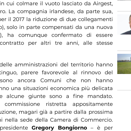
n cui colmare il vuoto lasciato da Airgest,
euro. La compagnia irlandese, da parte sua,
r il 2017 la riduzione di due collegamenti
no), solo in parte compensati da una nuova
ga), ha comunque confermato di essere
contratto per altri tre anni, alle stesse
 delle amministrazioni del territorio hanno
inguo, parere favorevole al rinnovo del
ci sono ancora Comuni che non hanno
anno una situazioni economica più delicata
he alcune giunte sono a fine mandato.
ommissione ristretta appositamente
uzione, magari già a partire dalla prossima
orni nella sede della Camera di Commercio.
 presidente
Gregory Bongiorno
– è per