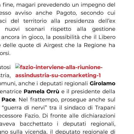
lla fine, magari prevedendo un impegno del
stesso avviso anche Pagoto, secondo cui
ci del territorio alla presidenza dell’ex
 nuovi scenari rispetto alla gestione
ancora in gioco, la possibilità che il Libero
e delle quote di Airgest che la Regione ha
rsi.
tosi
ria,
Comuni, anche i deputati regionali
Girolamo
 senatrice
Pamela Orrù
e il presidente della
 Pace
. Nel frattempo, prosegue anche sul
a “guerra di nervi” tra il sindaco di Trapani
cessore Fazio. Di fronte alle dichiarazioni
aveva bacchettato i deputati regionali,
no sulla vicenda, il deputato regionale di