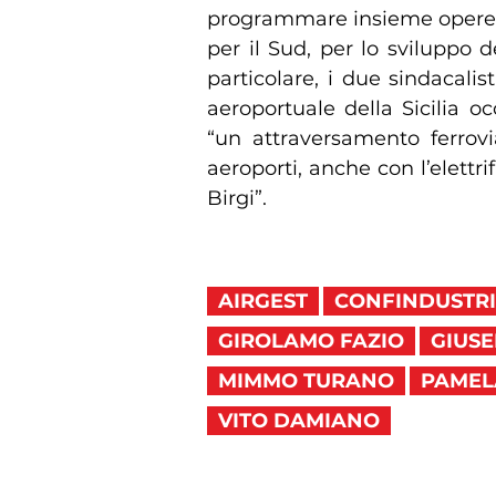
programmare insieme opere e
per il Sud, per lo sviluppo d
particolare, i due sindacali
aeroportuale della Sicilia o
“un attraversamento ferrovi
aeroporti, anche con l’elettrif
Birgi”.
AIRGEST
CONFINDUSTRI
GIROLAMO FAZIO
GIUS
MIMMO TURANO
PAMEL
VITO DAMIANO