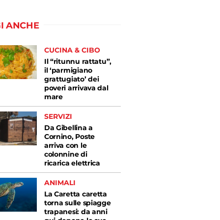
I ANCHE
CUCINA & CIBO
Il “ritunnu rattatu”,
il ‘parmigiano
grattugiato’ dei
poveri arrivava dal
mare
SERVIZI
Da Gibellina a
Cornino, Poste
arriva con le
colonnine di
ricarica elettrica
ANIMALI
La Caretta caretta
torna sulle spiagge
trapanesi: da anni