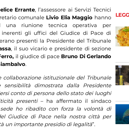
elice Errante
, l’assessore ai Servizi Tecnici
LEGG
gretario comunale
Livio Elia Maggio
hanno
d una riunione tecnica operativa per
inerenti gli uffici del Giudice di Pace di
 erano presenti la Presidente del Tribunale
assa
, il suo vicario e presidente di sezione
erro,
il giudice di pace
Bruno Di Gerlando
Giambalvo
.
e collaborazione istituzionale del Tribunale
 sensibilità dimostrata dalla Presidente
si conto di persona dello stato dei luoghi
ticità presenti
– ha affermato il sindaco
sede ho ribadito con forza la volontà di
el Giudice di Pace nella nostra città per
à un importante presidio di legalità
”.