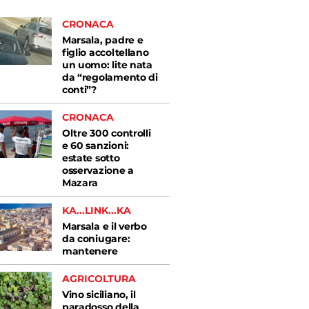
CRONACA
Marsala, padre e
figlio accoltellano
un uomo: lite nata
da “regolamento di
conti”?
CRONACA
Oltre 300 controlli
e 60 sanzioni:
estate sotto
osservazione a
Mazara
KA...LINK...KA
Marsala e il verbo
da coniugare:
mantenere
AGRICOLTURA
Vino siciliano, il
paradosso della