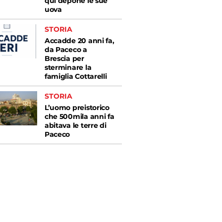
qui depone le sue
uova
STORIA
Accadde 20 anni fa,
da Paceco a
Brescia per
sterminare la
famiglia Cottarelli
STORIA
L’uomo preistorico
che 500mila anni fa
abitava le terre di
Paceco