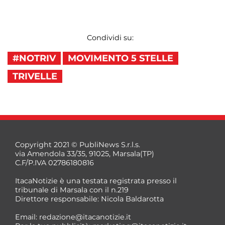
Condividi su:
#NOTRIV
MOVIMENTO 5 STELLE
TRIVELLE
Copyright 2021 © PubliNews S.r.l.s.
via Amendola 33/35, 91025, Marsala(TP)
C.F/P.IVA 02786180816
ItacaNotizie è una testata registrata presso il
tribunale di Marsala con il n.219
Direttore responsabile: Nicola Baldarotta
Email:
redazione@itacanotizie.it