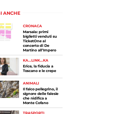
I ANCHE
CRONACA
Marsala: primi
biglietti venduti su
TicketOne al
concerto di De
Martino all’Impero
KA...LINK...KA
Erice, la fiducia a
Toscano e le crepe
ANIMALI
Il falco pellegrino, il
signore delle falesie
che nidifica a
Monte Cofano
TRASPORTI