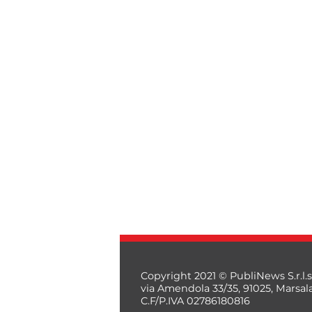
Copyright 2021 © PubliNews S.r.l.s
via Amendola 33/35, 91025, Marsal
C.F/P.IVA 02786180816