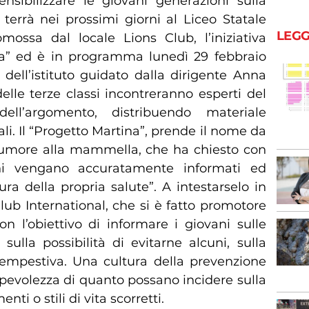
ensibilizzare le giovani generazioni sulla
 terrà nei prossimi giorni al Liceo Statale
LEGG
mossa dal locale Lions Club, l’iniziativa
na” ed è in programma lunedì 29 febbraio
 dell’istituto guidato dalla dirigente Anna
delle terze classi incontreranno esperti del
ell’argomento, distribuendo materiale
ali. Il “Progetto Martina”, prende il nome da
tumore alla mammella, che ha chiesto con
ni vengano accuratamente informati ed
a della propria salute”. A intestarselo in
Club International, che si è fatto promotore
 con l’obiettivo di informare i giovani sulle
sulla possibilità di evitarne alcuni, sulla
tempestiva. Una cultura della prevenzione
pevolezza di quanto possano incidere sulla
ti o stili di vita scorretti.