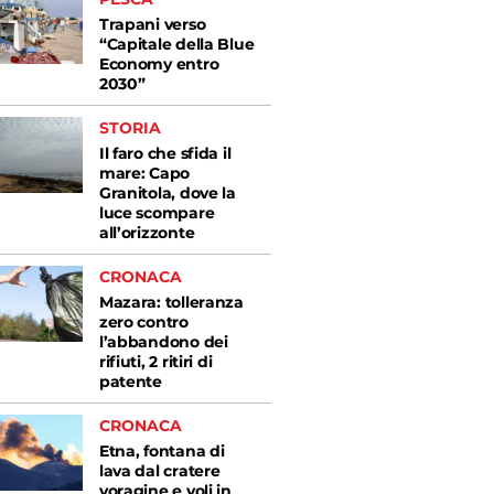
Trapani verso
“Capitale della Blue
Economy entro
2030”
STORIA
Il faro che sfida il
mare: Capo
Granitola, dove la
luce scompare
all’orizzonte
CRONACA
Mazara: tolleranza
zero contro
l’abbandono dei
rifiuti, 2 ritiri di
patente
CRONACA
Etna, fontana di
lava dal cratere
voragine e voli in