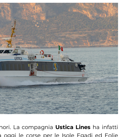
inori. La compagnia
Ustica Lines
ha infatti
 oggi le corse per le Isole Egadi ed Eolie