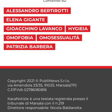
Condividi su:
ALESSANDRO BERTIROTTI
ELENA GIGANTE
GIOACCHINO LAVANCO
HYGIEIA
OMOFOBIA
OMOSESSUALITÀ
PATRIZIA BARBERA
Copyright 2021 © PubliNews S.r.l.s.
via Amendola 33/35, 91025, Marsala(TP)
C.F/P.IVA 02786180816
ItacaNotizie è una testata registrata presso il
tribunale di Marsala con il n.219
Direttore responsabile: Nicola Baldarotta