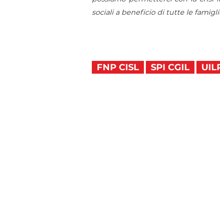
sociali a beneficio di tutte le famigl
FNP CISL
SPI CGIL
UIL