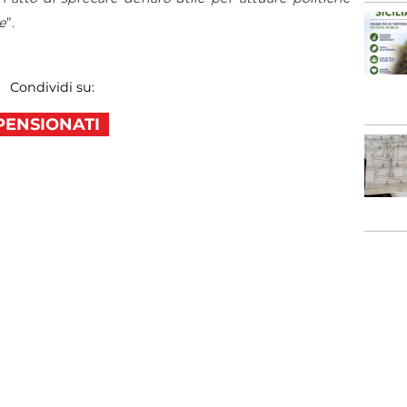
ie
”.
Condividi su:
PENSIONATI