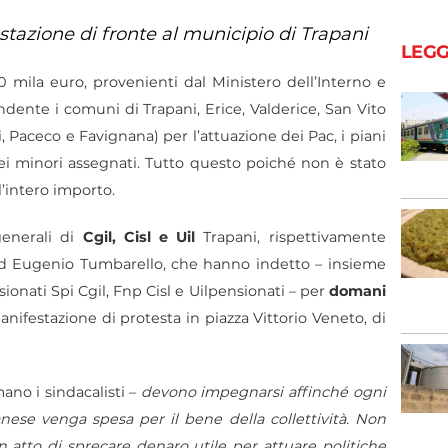
tazione di fronte al municipio di Trapani
LEGG
00 mila euro, provenienti dal Ministero dell’Interno e
dente i comuni di Trapani, Erice, Valderice, San Vito
, Paceco e Favignana) per l’attuazione dei Pac, i piani
 dei minori assegnati. Tutto questo poiché non è stato
l’intero importo.
generali di
Cgil, Cisl e Uil
Trapani, rispettivamente
ed Eugenio Tumbarello, che hanno indetto – insieme
sionati Spi Cgil, Fnp Cisl e Uilpensionati – per
domani
manifestazione di protesta in piazza Vittorio Veneto, di
ano i sindacalisti –
devono impegnarsi affinché ogni
panese venga spesa per il bene della collettività. Non
n atto di sprecare denaro utile per attuare politiche