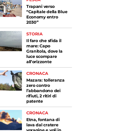
Trapani verso
“Capitale della Blue
Economy entro
2030”
STORIA
Il faro che sfida il
mare: Capo
Granitola, dove la
luce scompare
all’orizzonte
CRONACA
Mazara: tolleranza
zero contro
l’abbandono dei
rifiuti, 2 ritiri di
patente
CRONACA
Etna, fontana di
lava dal cratere
voragine e voli in