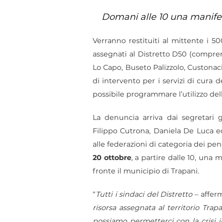
Domani alle 10 una manifes
Verranno restituiti al mittente i 5
assegnati al Distretto D50 (compren
Lo Capo, Buseto Palizzolo, Custonaci
di intervento per i servizi di cura
possibile programmare l’utilizzo del
La denuncia arriva dai segretari 
Filippo Cutrona, Daniela De Luca 
alle federazioni di categoria dei pen
20 ottobre
, a partire dalle 10, una 
fronte il municipio di Trapani.
“
Tutti i sindaci del Distretto
– afferm
risorsa assegnata al territorio Tra
possiamo permetterci con la crisi i