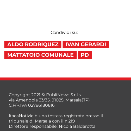
Condividi su:
ALDO RODRIQUEZ
IVAN GERARDI
MATTATOIO COMUNALE
PD
Copyright 2021 © PubliNews S.r.l.s.
via Amendola 33/35, 91025, Marsala(TP)
C.F/P.IVA 02786180816
ItacaNotizie è una testata registrata presso il
tribunale di Marsala con il n.219
Direttore responsabile: Nicola Baldarotta