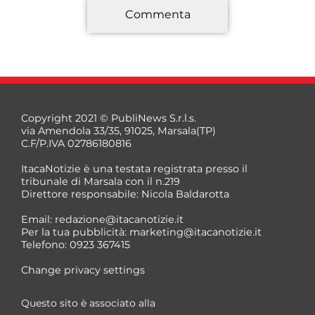
Commenta
*
Copyright 2021 © PubliNews S.r.l.s.
via Amendola 33/35, 91025, Marsala(TP)
C.F/P.IVA 02786180816
ItacaNotizie è una testata registrata presso il
tribunale di Marsala con il n.219
Direttore responsabile: Nicola Baldarotta
*
Email:
redazione@itacanotizie.it
*
Per la tua pubblicità:
marketing@itacanotizie.it
Telefono: 0923 367415
Change privacy settings
Questo sito è associato alla