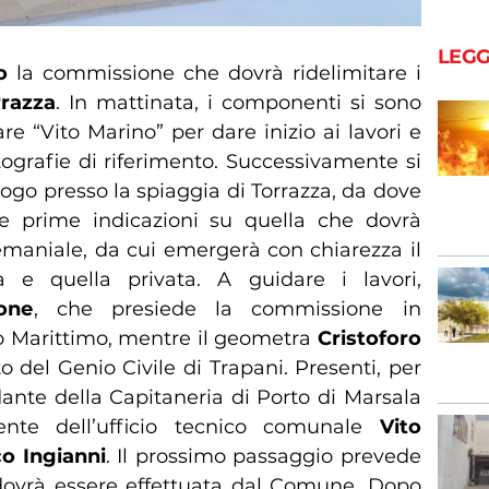
LEGG
o
la commissione che dovrà ridelimitare i
rrazza
. In mattinata, i componenti si sono
iare “Vito Marino” per dare inizio ai lavori e
ografie di riferimento. Successivamente si
ogo presso la spiaggia di Torrazza, da dove
e prime indicazioni su quella che dovrà
emaniale, da cui emergerà con chiarezza il
a e quella privata. A guidare i lavori,
one
, che presiede la commissione in
 Marittimo, mentre il geometra
Cristoforo
 del Genio Civile di Trapani. Presenti, per
ante della Capitaneria di Porto di Marsala
gente dell’ufficio tecnico comunale
Vito
o Ingianni
. Il prossimo passaggio prevede
e dovrà essere effettuata dal Comune. Dopo