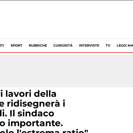
TI
SPORT
RUBRICHE
CURIOSITÀ
INTERVISTE
TV
LEGGI MA
i lavori della
 ridisegnerà i
. Il sindaco
o importante.
olo l'estrema ratio"