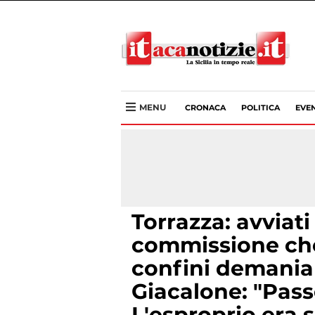
MENU
CRONACA
POLITICA
EVEN
Torrazza: avviati 
commissione che
confini demaniali
Giacalone: "Pass
L'esproprio era s