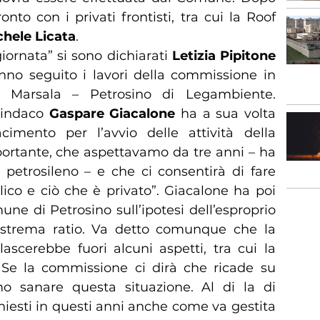
onto con i privati frontisti, tra cui la Roof
chele Licata
.
 giornata” si sono dichiarati
Letizia Pipitone
nno seguito i lavori della commissione in
o Marsala – Petrosino di Legambiente.
 sindaco
Gaspare Giacalone
ha a sua volta
imento per l’avvio delle attività della
rtante, che aspettavamo da tre anni – ha
o petrosileno – e che ci consentirà di fare
ico e ciò che è privato”. Giacalone ha poi
une di Petrosino sull’ipotesi dell’esproprio
l’estrema ratio. Va detto comunque che la
ascerebbe fuori alcuni aspetti, tra cui la
 Se la commissione ci dirà che ricade su
mo sanare questa situazione. Al di la di
hiesti in questi anni anche come va gestita