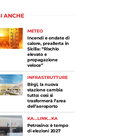
I ANCHE
METEO
Incendi e ondate di
calore, preallerta in
Sicilia: “Rischio
elevato e
propagazione
veloce”
INFRASTRUTTURE
Birgi, la nuova
stazione cambia
tutto: così si
trasformerà l’area
dell’aeroporto
KA...LINK...KA
Petrosino: è tempo
di elezioni 2027