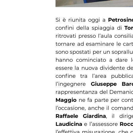
Si è riunita oggi a
Petrosin
confini della spiaggia di
To
ritrovati presso l’aula consil
tornare ad esaminare le cart
sono spostati per un soprallu
hanno cominciato a dare l
essere la nuova dividente d
confine tra l’area pubblic
l’ingegnere
Giuseppe Bar
rappresentanza del Demanio
Maggio
ne fa parte per conto
l’occasione, anche il comand
Raffaele Giardina
, il diri
Laudicina
e l’assessore
Rocc
l’effettiva misurazione, ch