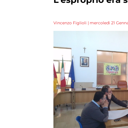
Vincenzo Figlioli
|
mercoledì 21 Gennai