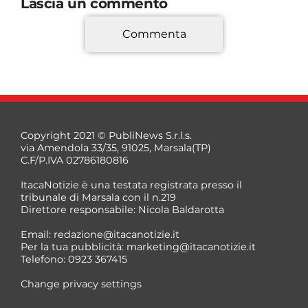
Lascia un commento
Commenta
*
Copyright 2021 © PubliNews S.r.l.s.
via Amendola 33/35, 91025, Marsala(TP)
C.F/P.IVA 02786180816
ItacaNotizie è una testata registrata presso il
tribunale di Marsala con il n.219
Direttore responsabile: Nicola Baldarotta
*
Email:
redazione@itacanotizie.it
*
Per la tua pubblicità:
marketing@itacanotizie.it
Telefono: 0923 367415
Change privacy settings