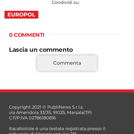
Condividi su:
EUROPOL
0 COMMENTI
Lascia un commento
Commenta
*
Copyright 2021 © PubliNews S.r.l.s.
via Amendola 33/35, 91025, Marsala(TP)
C.F/P.IVA 02786180816
ItacaNotizie è una testata registrata presso il