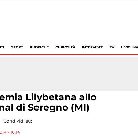
TI
SPORT
RUBRICHE
CURIOSITÀ
INTERVISTE
TV
LEGGI MA
demia Lilybetana allo
nal di Seregno (MI)
Condividi su:
14 - 16:14