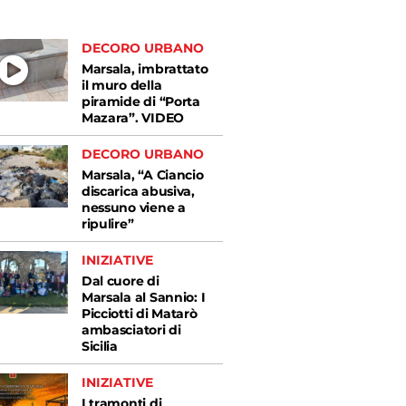
DECORO URBANO
Marsala, imbrattato
il muro della
piramide di “Porta
Mazara”. VIDEO
DECORO URBANO
Marsala, “A Ciancio
discarica abusiva,
nessuno viene a
ripulire”
INIZIATIVE
Dal cuore di
Marsala al Sannio: I
Picciotti di Matarò
ambasciatori di
Sicilia
INIZIATIVE
I tramonti di