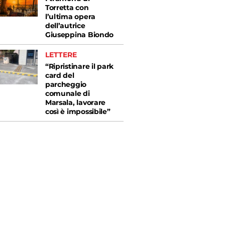
Torretta con
l’ultima opera
dell’autrice
Giuseppina Biondo
LETTERE
“Ripristinare il park
card del
parcheggio
comunale di
Marsala, lavorare
così è impossibile”