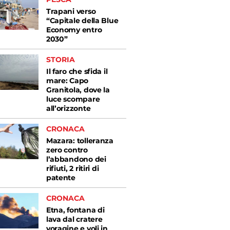
Trapani verso
“Capitale della Blue
Economy entro
2030”
STORIA
Il faro che sfida il
mare: Capo
Granitola, dove la
luce scompare
all’orizzonte
CRONACA
Mazara: tolleranza
zero contro
l’abbandono dei
rifiuti, 2 ritiri di
patente
CRONACA
Etna, fontana di
lava dal cratere
voragine e voli in