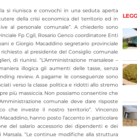
la si riunisca e convochi in una seduta aperta
LEGG
cutere della crisi economica del territorio ed in
ative al personale comunale”. A chiederlo sono
inciale Fp Cgil, Rosario Genco coordinatore Enti
apani e Giorgio Macaddino segretario provinciale
richiesto al presidente del Consiglio comunale
ieri, di riunirsi. “L’Amministrazione marsalese –
aniera illogica gli aumenti delle tasse, senza
spending review. A pagarne le conseguenze sono
ciati verso la classe politica e ridotti allo stremo
empre più massiccia. Non possiamo consentire che
l’Amministrazione comunale deve dare risposte
che investe il nostro territorio”. Vincenzo
 Macaddino, hanno posto l’accento in particolare
ione del salario accessorio dei dipendenti e dei
i Marsala. “Le continue modifiche alla struttura