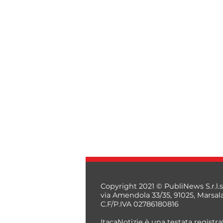
Copyright 2021 © PubliNews S.r.l.s
via Amendola 33/35, 91025, Marsal
C.F/P.IVA 02786180816
ItacaNotizie è una testata registrat