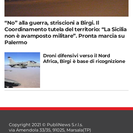
“No” alla guerra, striscioni a Birgi. Il
Coordinamento tutela del territorio: “La Sicilia
non è avamposto militare”. Pronta marcia su
Palermo
Droni difensivi verso il Nord
Africa, Birgi è base di ricognizione
Copyright 2021 © PubliNews S.r.l.s.
via Amendola 33/35, 91025, Marsala(TP)